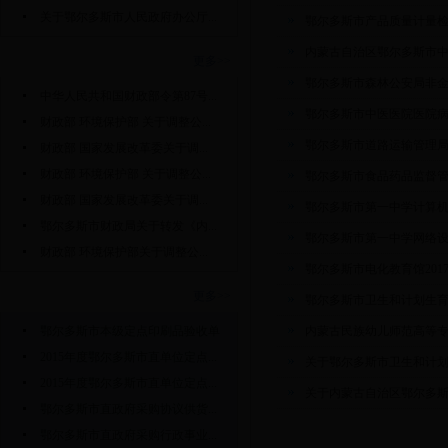
关于鄂尔多斯市人民政府办公厅...
鄂尔多斯市产品质量计量
内蒙古自治区鄂尔多斯市
国家政策法规
更多>>
鄂尔多斯市森林公安局非
中华人民共和国财政部令第87号...
鄂尔多斯市中医医院医院
财政部 环境保护部 关于调整公...
鄂尔多斯市道路运输管理
财政部 国家发展改革委关于调...
财政部 环境保护部 关于调整公...
鄂尔多斯市食品药品监督
财政部 国家发展改革委关于调...
鄂尔多斯市第一中学计算
鄂尔多斯市财政局关于转发《内...
鄂尔多斯市第一中学网络
财政部 环境保护部关于调整公...
鄂尔多斯市电化教育馆20
表格下载
更多>>
鄂尔多斯市卫生和计划生
鄂尔多斯市本级定点印刷品验收单
内蒙古民族幼儿师范高等
2015年度鄂尔多斯市直单位定点...
关于鄂尔多斯市卫生和计划
2015年度鄂尔多斯市直单位定点...
关于内蒙古自治区鄂尔多斯
鄂尔多斯市直政府采购协议供货...
鄂尔多斯市直政府采购行政事业...