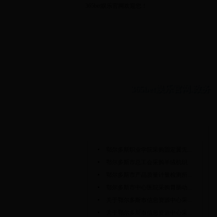
365bet娱乐官网欢迎您！
365bet娱乐官网.政务
网站首页
政府采购公告
中标公告
旗
政府采购公告
更多>>
鄂尔多斯职业学院采购固定翼无...
鄂尔多斯市总工会采购羊绒机织...
鄂尔多斯市产品质量计量检测所...
鄂尔多斯市中心医院采购胃肠动...
关于鄂尔多斯市信息资源中心采...
关于鄂尔多斯市信息资源中心采...