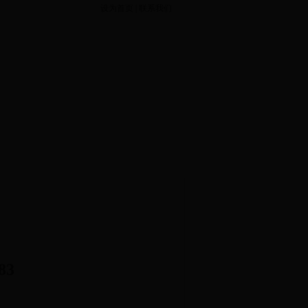
设为首页
|
联系我们
单一来源公示
合同公告
验收结果公告
您现在的位置： 首页>联系我们 >
83