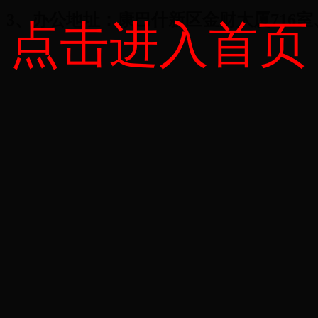
3
、办公地址：康巴什新区金财大厦
716
室
点击进入首页