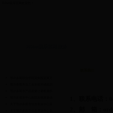
365bet娱乐官网欢迎您！
365bet娱乐官网.政务
网站首页
政府采购公告
中标公告
旗区政府采购公告
旗区中标
政府采购公告
更多>>
联系我们
鄂尔多斯职业学院采购固定翼无...
鄂尔多斯市总工会采购羊绒机织...
鄂尔多斯市产品质量计量检测所...
1
、联系电话：
0
鄂尔多斯市中心医院采购胃肠动...
关于鄂尔多斯市信息资源中心采...
2
、邮
箱：
ord
关于鄂尔多斯市信息资源中心采...